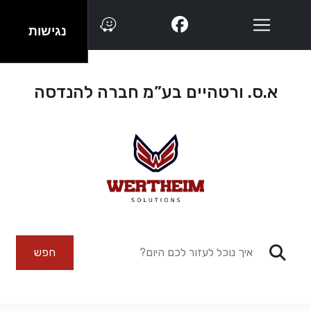
נגישות
א.ס. ורטהיים בע”מ חברה להנדסה
חפש