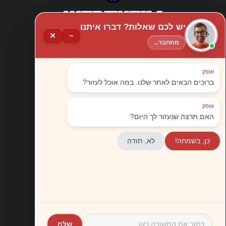
יש לכם שאלות? דברו איתנו
✕
−
מתחבר...
אופק
א'-ה', 10:00-16:00
ברוכים הבאים לאתר שלנו. במה אוכל לעזור?
אברהם בומה שביט
אופק
האם תרצה שנעזור לך היום?
3, רשל"צ
כן, בשמחה!
לא, תודה
03-6888722
03-5370949
שלח