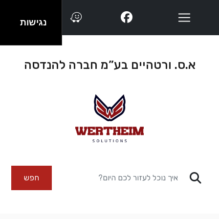
נגישות
א.ס. ורטהיים בע”מ חברה להנדסה
חפש