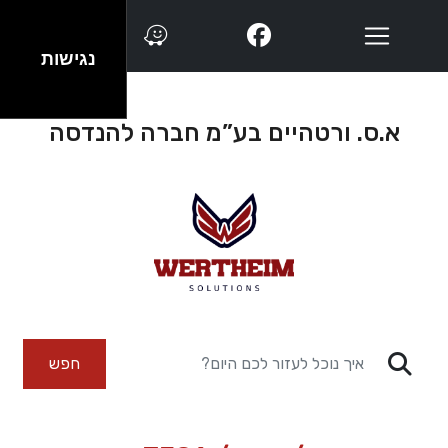
נגישות
א.ס. ורטהיים בע”מ חברה להנדסה
חפש