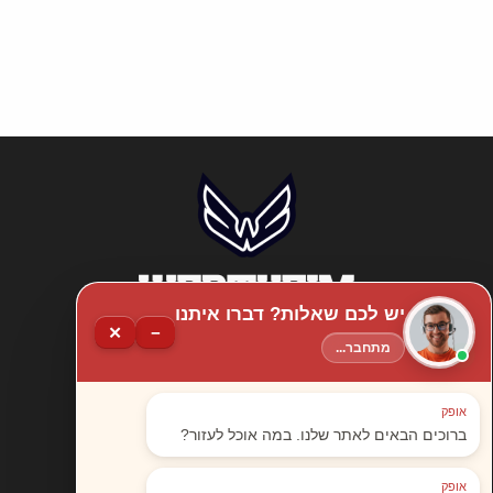
יש לכם שאלות? דברו איתנו
✕
−
מתחבר...
אופק
א'-ה', 10:00-16:00
ברוכים הבאים לאתר שלנו. במה אוכל לעזור?
אברהם בומה שביט
אופק