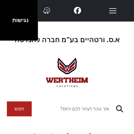
נגישות
א.ס. ורטהיים בע”מ חברה להנדסה
חפש