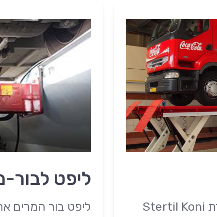
ליפט לבור-מ
ליפטי SKY הינם פיתוח של חברת Stertil Koni
ליפט בור המרים את