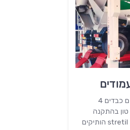
אצלנו ניתן למצוא ליפטים לרכבים כבדים 4
מודים למשקלים 17.5, 25, ו12 טון בהתקנה
מהירה, ליפטים של המותג stretil koni הותיקים