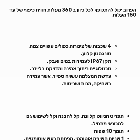
הפרוב יכול להתכופף לכל כיוון ב 360 מעלות וזווית כיפוף של עד
150 מעלות
4 שכבות של צינורות כפולים עשויים צמת
טונגסטן קלוע.
תקן
IP67
לעמידות במים ואבק.
טכנולוגיית ריתוך אמינה ומדויקת בלייזר.
עדשת המצלמה עשויה ספייר, אשר עמידה
בשחיקה, מכות ושריטות.
תפריט הניווט קל ונח, קל להבנה וקל לשימוש גם
למכונאי מתחיל.
תומך 10 שפות
1 שניות חשיפה אוטומטי, הפחתת רעש אוטומטית,