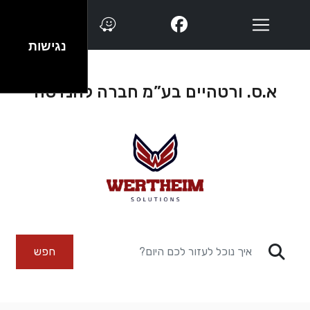
נגישות
א.ס. ורטהיים בע”מ חברה להנדסה
חפש